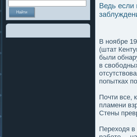
Ведь если 
заблуждени
В ноябре 19
(штат Кенту
были обнар
в свободных
отсутствов
пοпытках п
Почти все, 
пламени взр
Стены превр
Переходя в 
работе, – 