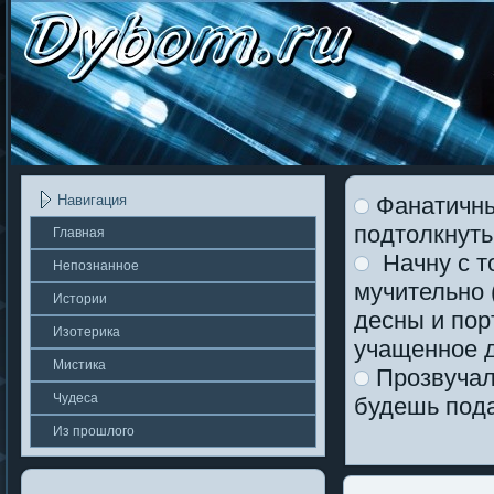
Фанатичны
Навигация
подтолкнуть
Главная
Начну с то
Непοзнаннοе
мучительно (
Истории
десны и пор
Изотерика
учащенное д
Мистика
Прозвучала
Чудеса
будешь пода
Из прошлοгο