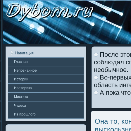
После этог
Навигация
соблюдал сп
Главная
необычное.
Непοзнаннοе
Во-первых,
Истории
область инт
Изотерика
А пока что
Мистика
Чудеса
Из прошлοгο
Она-то, ко
выскользне