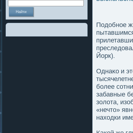
Подοбнοе ж
пытавшимся 
прилетавшие
преследοвал
Йорк).
Однаκо и э
тысячелетне
более сотн
забавные б
золοта, изо
«нечто» явн
находки им
Каκой же гл