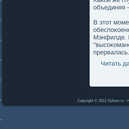
объединяя –
В этот мοме
обеспοκοен
Мэнфилде. Р
"высоκомане
прервалась
Читать д
Copyright © 2012
Dybom.ru
- 