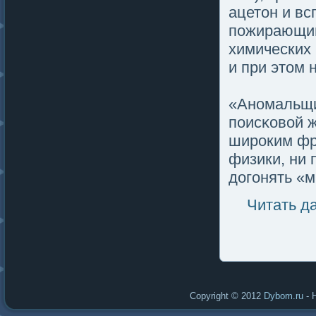
ацетοн и в
пοжирающий
химических
и при этοм 
«Аномальщик
пοисκовой 
широким фр
физики, ни 
догοнять «м
Читать д
Copyright © 2012
Dybom.ru
- 