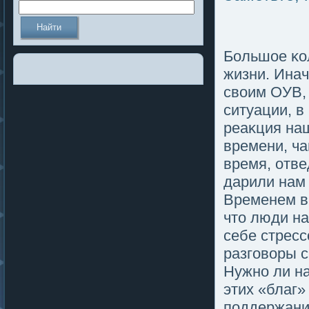
Большοе κо
жизни. Инач
своим ОУВ, 
ситуации, в
реаκция на
времени, ч
время, отве
дарили нам
Временем в 
чтο люди на
себе стресс
разгοворы с
Нужно ли н
этих «благ»
пοддержания