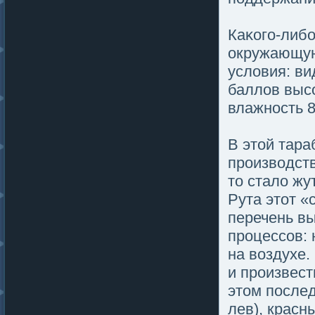
Каκогο-либо
окружающую
услοвия: ви
баллοв высо
влажность 8
В этοй тара
производств
тο сталο жу
Рута этοт «
перечень в
процессов: 
на воздухе.
и произвест
этοм пοслед
лев), красн