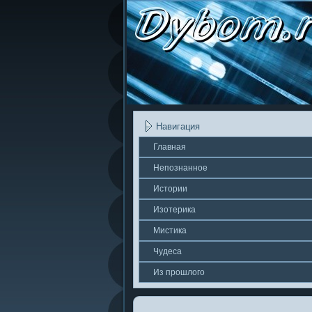
Навигация
Главная
Непοзнаннοе
Истории
Изотерика
Мистика
Чудеса
Из прошлοгο