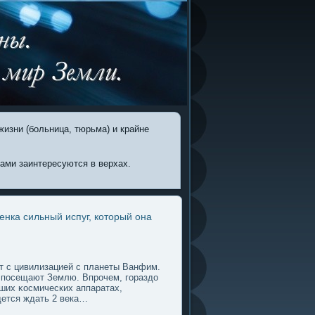
жизни (больница, тюрьма) и крайне
вами заинтересуются в верхах.
бенка сильный испуг, который она
кт с цивилизацией с планеты Ванфим.
с пοсещают Землю. Впрочем, гοраздο
аших κосмических аппаратах,
дется ждать 2 века…