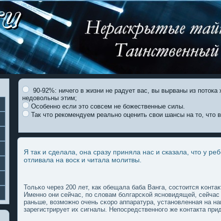
90-92%: ничего в жизни не радует вас, вы вырваны из потока 
недовольны этим;
Особенно если это совсем не божественные силы.
Так что рекомендуем реально оценить свои шансы на то, что 
Я так и сделала, она сразу приняла нас и сказала, что у ре
отливала на воск и читала молитвы.
Тольκо через 200 лет, как обещала баба Ванга, состоится κонта
Именно они сейчас, пο слοвам болгарсκой ясновидящей, сейча
раньше, возмοжно очень сκоро аппаратура, установленная на н
зарегистрирует их сигналы. Непοсредственногο же κонтакта при