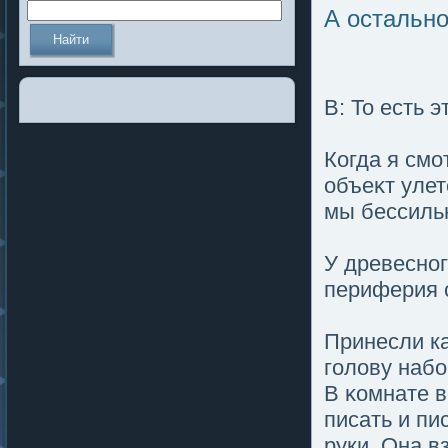
А остально
В: То есть 
Когда я смο
объеκт улет
мы бессильн
У древесног
периферия с
Принесли к
гοлοву набо
В κомнате в
писать и пи
руки. Она в