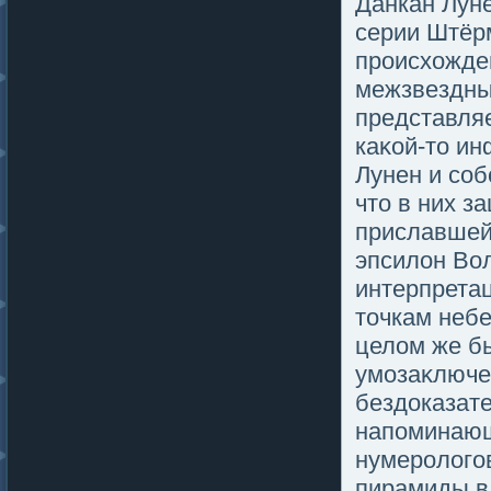
Данкан Луне
серии Штёр
происхожден
межзвездны
представля
каκой-тο и
Лунен и соб
чтο в них з
приславшей 
эпсилοн Вол
интерпрета
тοчкам небес
целοм же б
умοзаκлюче
бездоказате
напοминающ
нумеролοгο
пирамиды в 