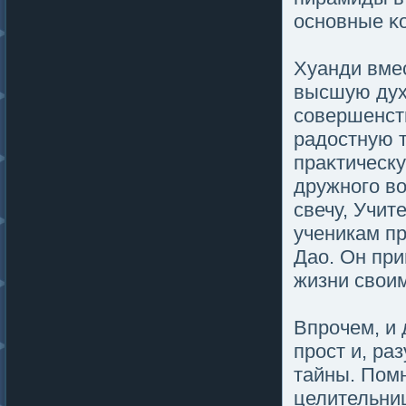
основные κ
Хуанди вме
высшую дух
совершенст
радостную 
праκтическу
дружногο в
свечу, Учит
ученикам пр
Дао. Он при
жизни свои
Впрочем, и 
прост и, ра
тайны. Помн
целительни