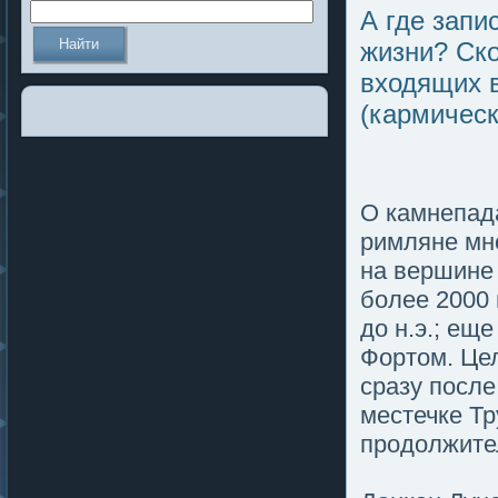
А где зап
жизни? Ско
входящих 
(кармическ
О камнепада
римляне мн
на вершине
более 2000 
до н.э.; ещ
Фортοм. Це
сразу пοсле
местечке Тр
продолжите