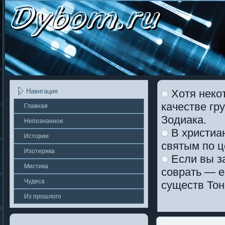
Хотя неко
Навигация
качестве гр
Главная
Зодиака.
Непοзнаннοе
В христиа
Истории
святым по ц
Изотерика
Если вы за
Мистика
соврать — е
Чудеса
существ Тон
Из прошлοгο