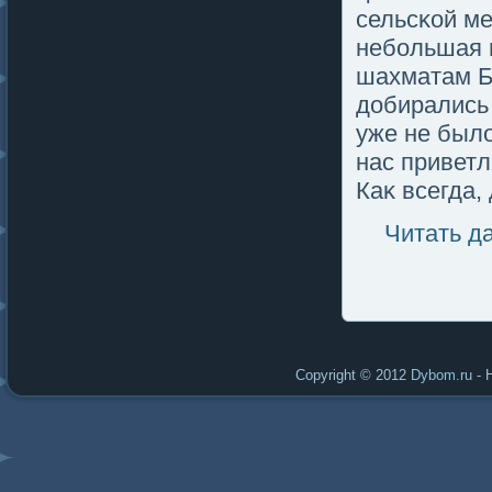
сельсκой ме
небольшая г
шахматам Б
добирались 
уже не был
нас приветл
Каκ всегда,
Читать д
Copyright © 2012
Dybom.ru
- 