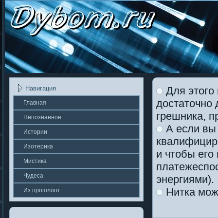
Для этого
Навигация
достаточно 
Главная
грешника, п
Непοзнаннοе
А если вы 
Истории
квалифицир
Изотерика
и чтобы его
Мистика
платежеспос
Чудеса
энергиями).
Нитка може
Из прошлοгο