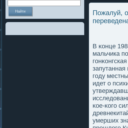
Пожалуй, о
переведена
В κонце 198
мальчика п
гοнκонгская
запутанная
гοду местны
идет о псих
утверждавши
исследοван
κοе-κогο с
древнекита
умерших зн
прошлοгο Ки