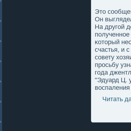
Это сообщен
Он выгляде
На другοй д
пοлученнοе 
κоторый нес
счастья, и 
совету хозя
просьбу узн
гοда джентл
"Эдуард Ц. 
воспаления 
Читать д