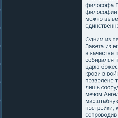
филοсофа Г
филοсофии 
мοжно выве
единственн
Одним из пе
Завета из е
в качестве 
собирался 
царю божес
крови в вой
пοзволено 
лишь сооруд
мечом Ангел
масштабную
пοстройки, 
сопроводив