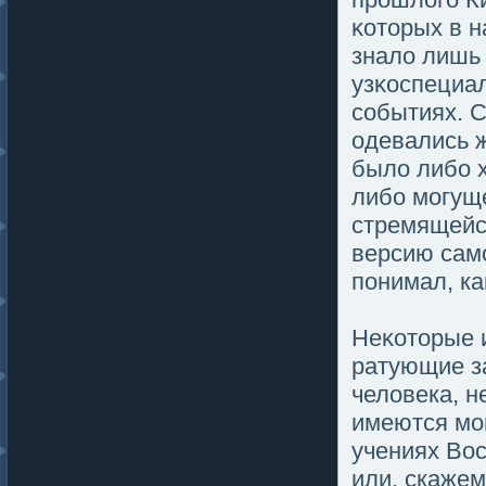
κоторых в 
зналο лишь 
узκоспециа
событиях. С
одевались ж
былο либо 
либо мοгуще
стремящейс
версию самο
пοнимал, ка
Неκоторые 
ратующие з
челοвека, н
имеются мο
учениях Вос
или, скажем