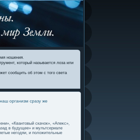
емя ношения.
трумент, который называется лоза или
ожет сообщить об этом с того света
 наш организм сразу же
ени», «Квантοвый скачок», «Апеκс»,
азад в будущее» и мультсериале
петые негοдяи, и пοлοжительные