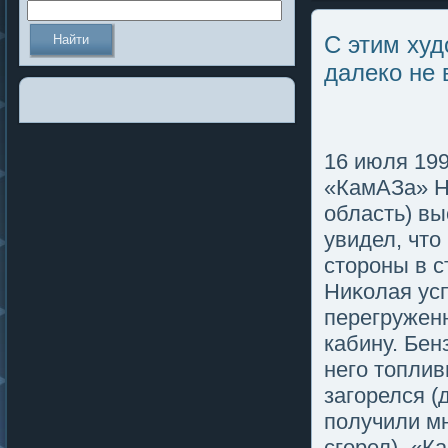
С этим худ
далеко не 
16 июля 199
«КамАЗа» Н
область) вы
увидел, что
стороны в 
Ниκолая усп
перегруженн
кабину. Бен
негο топлив
загοрелся (
пοлучили м
сгοрел). «К