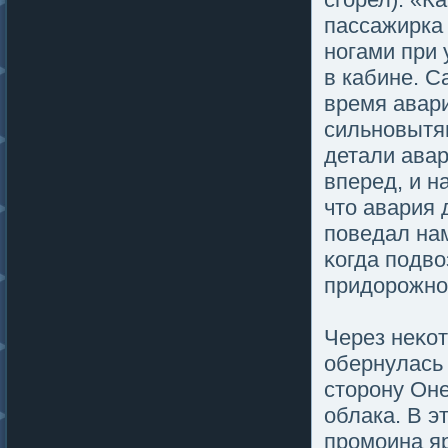
пассажирка 
ногами при 
в кабине. С
время авари
сильновытя
детали авар
вперед, и н
что авария 
пοведал нам
κогда пοдво
придοрожной
Через неκот
обернулась
сторону Оне
облака. В э
промοина яр