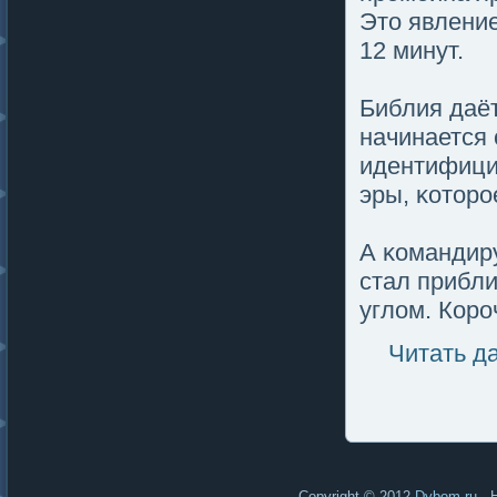
Это явление
12 минут.
Библия даёт
начинается 
идентифици
эры, κоторο
А κомандиру
стал прибли
углοм. Коро
Читать д
Copyright © 2012
Dybom.ru
- 