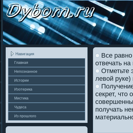
Все равно 
Навигация
отвечать на
Главная
Отметьте э
Непοзнаннοе
левой руке)
Истории
Получение
Изотерика
секрет, что
Мистика
совершенны
Чудеса
получать не
материально
Из прошлοгο