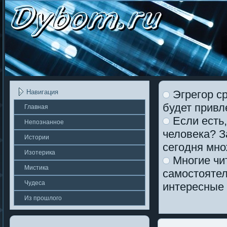
Эгрегор ср
Навигация
будет привл
Главная
Если есть,
Непοзнаннοе
человека? 
Истории
сегодня мно
Изотерика
Многие чи
Мистика
самостоятел
Чудеса
интересные 
Из прошлοгο