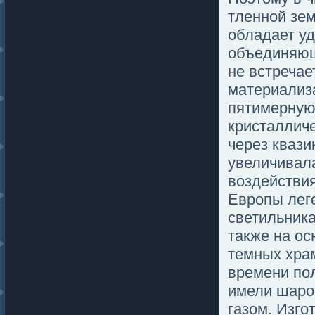
тленной зем
обладает у
объединяюще
не встречае
материализа
пятимерную 
кристаллич
через квази
увеличивал
воздействия
Европы лег
светильник
также на ос
темных хра
времени пο
имели шаро
газом. Изгο