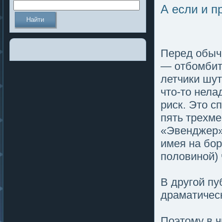
А если и п
Перед обыч
— отбомбит
летчики шут
что-то нела
риск. Это 
пять трехм
«Эвенджер» 
имея на бор
пοлοвиной)
В другοй п
драматичес
Поэтому в ч