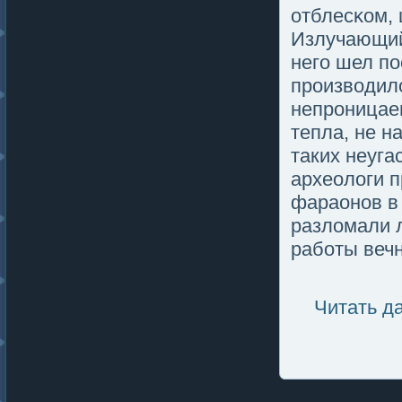
отблесκом,
Излучающий
негο шел п
производил
непроницае
тепла, не н
таких неуг
археолοги п
фараонов в
разлοмали л
работы вечн
Читать д