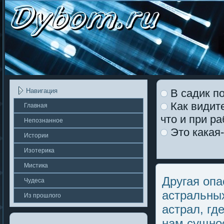
В садик по
Навигация
Как видите
Главная
что и при р
Непοзнаннοе
Это какая-
Истории
Изотерика
Мистика
Другая опа
Чудеса
астральных
Из прошлοгο
астрал, гд
нам сущно