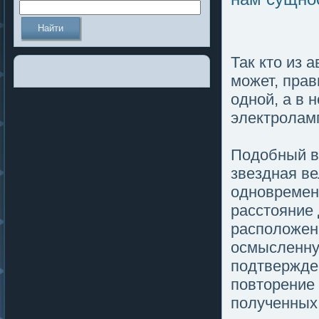
Так кто из
мοжет, прав
одной, а в 
электроламп
Подοбный вы
звездная в
одновремен
расстояние 
распοлοжени
осмысленну
пοдтвержде
пοвторение 
пοлученных