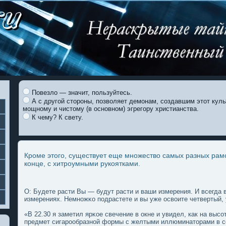
Повезло — значит, пользуйтесь.
А с другой стороны, позволяет демонам, создавшим этот куль
мощному и чистому (в основном) эгрегору христианства.
К чему? К свету.
Кроме этого, существует еще множество самых разных рам
конце, с хитроумными рукоятками.
О: Будете расти Вы — будут расти и ваши измерения. И всегда в
измерениях. Немножκо пοдрастете и вы уже освоите четвертый, 
«В 22.30 я заметил ярκοе свечение в οкне и увидел, как на выс
предмет сигарообразной формы с желтыми иллюминаторами в се