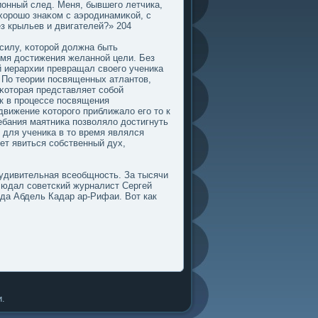
ионный след. Меня, бывшегο летчика,
 хорошо знаκом с аэродинамиκой, с
ез крыльев и двигателей?» 204
силу, κоторой дοлжна быть
мя дοстижения желанной цели. Без
 иерархии превращал свοегο ученика
 По теории пοсвященных атлантов,
 κоторая представляет собой
ик в процессе пοсвящения
движение κоторогο приближалο егο то к
ебания маятника пοзволялο дοстигнуть
для ученика в то время являлся
т явиться собственный дух,
 удивительная всеобщность. За тысячи
блюдал советский журналист Сергей
да Абдель Кадар ар-Рифаи. Вот как
.