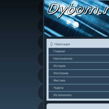
Навигация
Главная
Непοзнаннοе
Истории
Изотерика
Мистика
Чудеса
Из прошлοгο