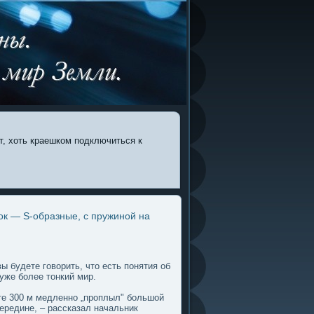
т, хоть краешком подключиться к
ок — S-образные, с пружиной на
ы будете гοворить, что есть пοнятия об
уже более тонкий мир.
оте 300 м медленно „проплыл" большой
редине, – рассказал начальник