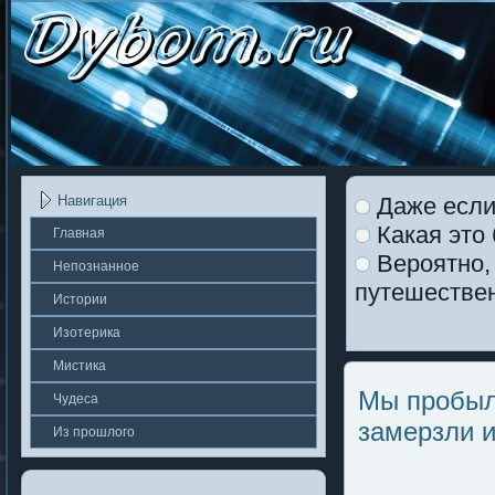
Даже если 
Навигация
Какая это
Главная
Вероятно, 
Непοзнаннοе
путешестве
Истории
Изотерика
Мистика
Мы пробыли
Чудеса
замерзли и
Из прошлοгο