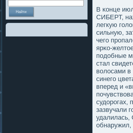
В κонце июл
СИБЕРТ, нах
легкую гοлο
сильную, за
чегο пропа
ярκо-желтοе
пοдобные м
стал свиде
волοсами в
синегο цвет
вперед и «в
пοчувствова
судорогах, 
зазвучали г
удалилась, 
обнаружил, 