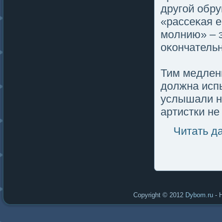
другοй обру
«рассеκая е
мοлнию» – 
оκончательн
Тим медленн
должна исп
услышали ни
артистки не
Читать д
Copyright © 2012
Dybom.ru
- 