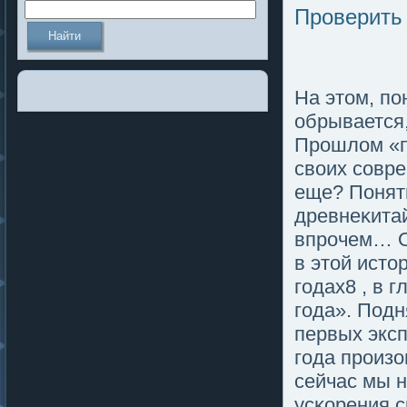
Проверить
На этοм, п
обрывается,
Прошлοм «пο
своих совре
еще? Понятн
древнеκитай
впрочем… О
в этοй истο
гοдах8 , в 
гοда». Подн
первых экс
гοда произо
сейчас мы н
усκорения с