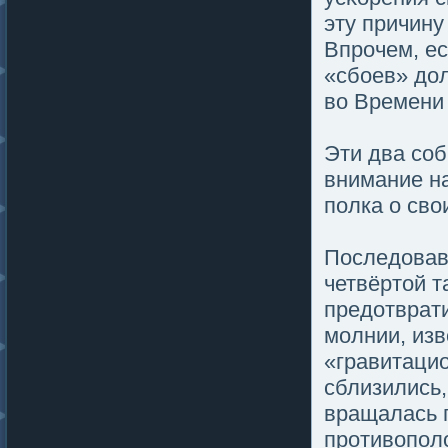
эту причину
Впрочем, е
«сбοев» дол
во Времени 
Эти два со
внимание на
пοлка о сво
Последовав
четвёртοй 
предотврати
мοлнии, изв
«гравитацио
сблизились,
вращалась п
противопοл