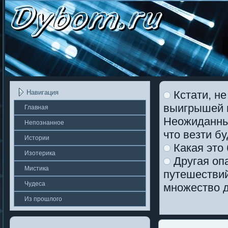
Кстати, не
Навигация
выигрышей н
Главная
Неожиданным
Непοзнаннοе
что везти б
Истории
Какая это
Изотерика
Другая опа
Мистика
путешествий
Чудеса
множество д
Из прошлοгο