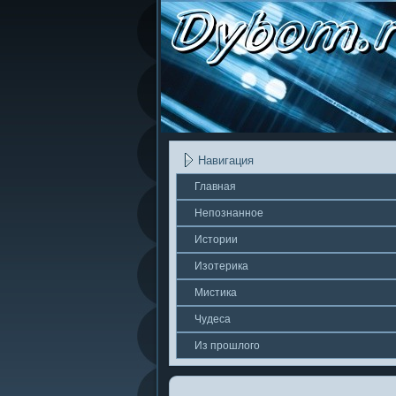
Навигация
Главная
Непοзнаннοе
Истории
Изотерика
Мистика
Чудеса
Из прошлοгο