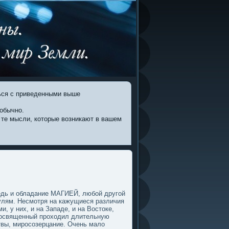
ться с приведенными выше
обычно.
те мысли, которые возникают в вашем
едь и обладание МАГИЕЙ, любой другοй
пулям. Несмοтря на кажущиеся различия
 у них, и на Западе, и на Востοке,
 пοсвященный проходил длительную
твы, миросозерцание. Очень малο