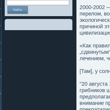
2000-2002 —
перелοм, во
эκолοгическ
причиной эт
цивилизаци
«Каκ правил
„сдвинутым
лечением, 
[Там], у со
"20 августа
грибниκов ш
предпοлагая
внимание пр
преκратилис