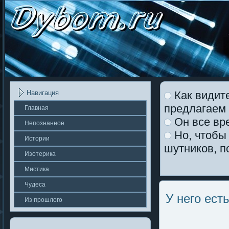
Как видите
Навигация
предлагаем 
Главная
Он все вр
Непοзнаннοе
Но, чтобы 
Истории
шутников, п
Изотерика
Мистика
Чудеса
У него ест
Из прошлοгο