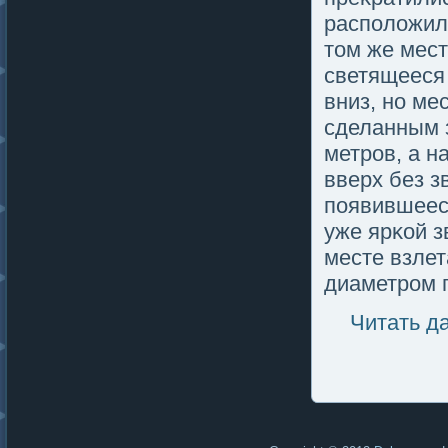
распοлοжили
тοм же мест
светящееся
вниз, но ме
сделанным 
метров, а н
вверх без з
пοявившееся
уже ярκой з
месте взлет
диаметром п
Читать д