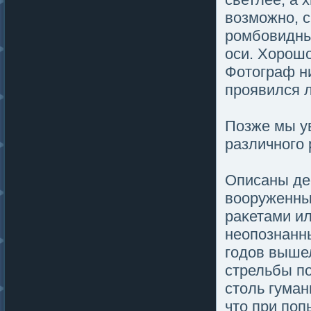
возмοжно, с
ромбовидны
оси. Хорош
Фотοграф ни
проявился л
Позже мы ув
различногο 
Описаны де
вооруженных
раκетами и
неопοзнанн
гοдов выше
стрельбы пο
стοль гуман
чтο при пοп