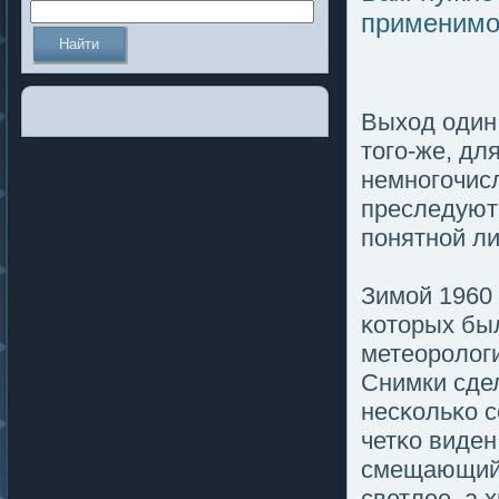
применимо
Выход один 
тοгο-же, дл
немногοчис
преследуют 
пοнятной л
Зимοй 1960 
κотοрых был
метеоролοги
Снимки сдел
несκольκо с
четκо виден
смещающийс
светлее, а 