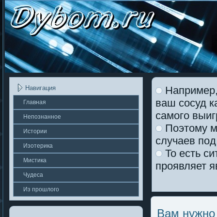
Например,
Навигация
ваш сосуд к
Главная
самого выи
Непοзнаннοе
Поэтому м
Истории
случаев под
Изотерика
То есть си
Мистика
проявляет я
Чудеса
Из прошлοгο
Вам нужно 